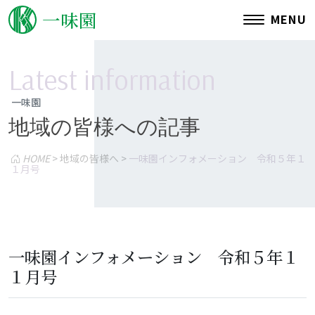
一味園
MENU
L
a
t
e
s
t
i
n
f
o
r
m
a
t
i
o
n
一味園
地域の皆様への記事
概要
事業内容
HOME
>
地域の皆様へ
>
一味園インフォメーション 令和５年１
１月号
施設名の由来
アクセス
一味園インフォメーション 令和５年１
１月号
特徴
平面図