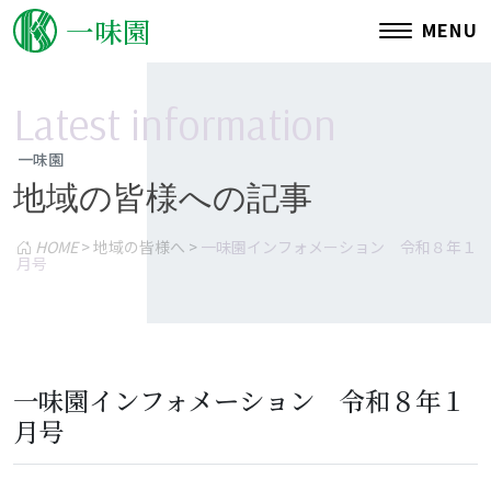
一味園
MENU
L
a
t
e
s
t
i
n
f
o
r
m
a
t
i
o
n
一味園
地域の皆様への記事
概要
事業内容
HOME
>
地域の皆様へ
>
一味園インフォメーション 令和８年１
月号
施設名の由来
アクセス
一味園インフォメーション 令和８年１
月号
特徴
平面図