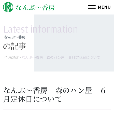
なんぷ〜香房
MENU
L
a
t
e
s
t
i
n
f
o
r
m
a
t
i
o
n
なんぷ～香房
の記事
施設概要
共同生活援助ぴあ
HOME
>
なんぷ～香房 森のパン屋 ６月定休日について
アクセス
なんぷ～香房 森のパン屋 ６
森のパン屋
月定休日について
災害備蓄用パン工場
りとる