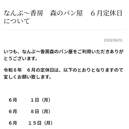
なんぷ～香房 森のパン屋 ６月定休日
について
なんぷ〜生活
一日の流れ
2026/06/01
年間行事
いつも、なんぷ～香房森のパン屋をご利用いただきありが
とうございます。
令和８
年 ６月の定休日は、以下のとおりとなりますので
宜しくお願い致します。
お知らせ
広報紙
６
月 １
日（月
）
６月 ８
日（月）
６月 １５日（月）