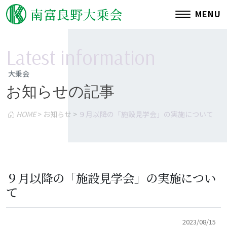
南富良野大乗会
MENU
L
a
t
e
s
t
i
n
f
o
r
m
a
t
i
o
n
大乗会
お知らせの記事
ご挨拶
HOME
>
お知らせ
>
９月以降の「施設見学会」の実施について
理念・沿革
運営施設一覧
情報公開
アクセス
関連リンク
９月以降の「施設見学会」の実施につい
て
2023/08/15