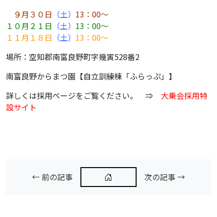
からまつ園
９月３０日
（土）
13：00～
こざくら園
１０月２１日
（土）
13：00～
１１月１８日
（土）
13：00～
なんぷ〜香房
一味園
場所：空知郡南富良野町字幾寅528番2
南富良野からまつ園【自立訓練棟「ふらっぷ」】
詳しくは採用ページをご覧ください。 ⇒
大乗会採用特
設サイト
お知らせ
地域の皆様へ
その他
広報誌
← 前の記事
次の記事 →