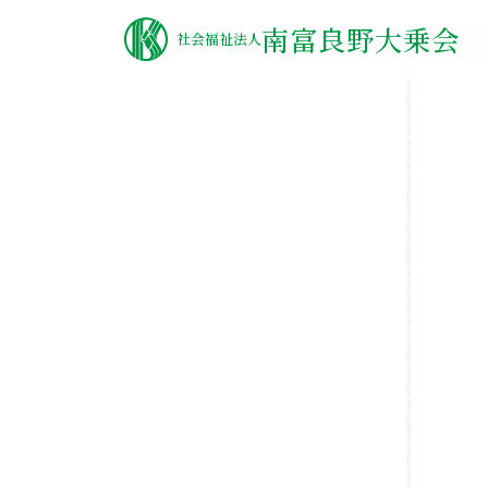
南富良野大乗会
社会福祉法人
ご挨拶
からまつ園
理念・沿革
こざくら園
運営施設一覧
なんぷ〜香房
情報公開
一味園
アクセス
関連リンク