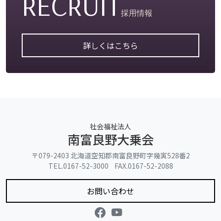
RECRUIT
からまつ園
採用情報
こざくら園
なんぷ〜香房
詳しくはこちら
一味園
お知らせ
地域の皆様へ
社会福祉法人
南富良野大乗会
その他
広報誌
〒079-2403 北海道空知郡南富良野町字幾寅528番2
TEL.0167-52-3000 FAX.0167-52-2088
お問い合わせ