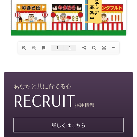
からまつ園
こざくら園
なんぷ〜香房
一味園
お知らせ
地域の皆様へ
あなたと共に育てる心
その他
RECRUIT
広報誌
採用情報
詳しくはこちら