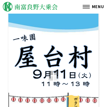
南富良野大乗会
MENU
ご挨拶
理念・沿革
運営施設一覧
情報公開
アクセス
関連リンク