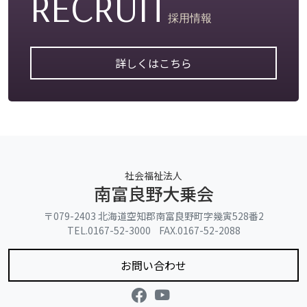
RECRUIT
からまつ園
採用情報
こざくら園
なんぷ〜香房
詳しくはこちら
一味園
お知らせ
地域の皆様へ
社会福祉法人
南富良野大乗会
その他
広報誌
〒079-2403 北海道空知郡南富良野町字幾寅528番2
TEL.0167-52-3000 FAX.0167-52-2088
お問い合わせ