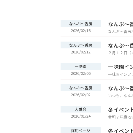
なんぷ～
なんぷ～香房
2026/02/16
なんぷ～香房オリジナル
電話（0167-39-7575）でお申
す。 皆
なんぷ～
なんぷ～香房
2026/02/12
２月１２日（木）、
一味園イ
一味園
2026/02/06
なんぷ～
なんぷ～香房
2026/02/02
いつも、なんぷ～香房
ますので宜しくお願い致します。 ２月 
冬イベン
大乗会
2026/01/24
令和７年度地
覧ください。 日程：令和８年２月１４日（土）～２月１５日（日） 札幌方面・旭川方面・帯広方面は無料送迎車を運行する予
定です。 申し込み方法は、次のいずれかの方法でお願いします。 ①参加申込書を印刷し、必要事項ご記入の上、FAXしてくだ
冬イベン
採用ページ