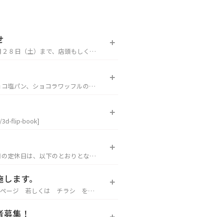
せ
店を心からお待ちしております。
d="4380" ][/3d-flip-book]
施します。
用ページ 若しくは チラシ をご
者募集！