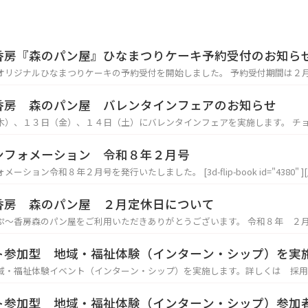
香房『森のパン屋』ひなまつりケーキ予約受付のお知ら
ひなまつりケーキの予約受付を開始しました。 予約受付期間は２月２８日（土）まで、店頭もしくは
し込み下さい。 ケーキの受け渡しは、３月２日（月）、３日（火）に店頭でのお渡しとなりま
様のご注文を心からお待ちしております。
香房 森のパン屋 バレンタインフェアのお知らせ
１３日（金）、１４日（土）にバレンタインフェアを実施します。 チョコ塩パン、ショコラワッフルの
他、チョコにちなんだ商品をたくさん取り揃えております。 皆様のご来
ンフォメーション 令和８年２月号
一味園インフォメーション令和８年２月号を発行いたしました。 [3d-flip-book i
香房 森のパン屋 ２月定休日について
森のパン屋をご利用いただきありがとうございます。 令和８年 ２月の定休日は、以下のとおりとなり
２日（月） ２月 ９日（月） ２月 １６日（月） ２
月 ２４日（火）
ト参加型 地域・福祉体験（インターン・シップ）を実
域・福祉体験イベント（インターン・シップ）を実施します。詳しくは 採
ト参加型 地域・福祉体験（インターン・シップ）参加