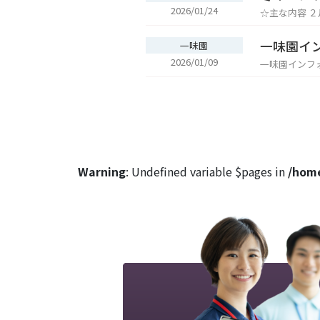
さい。（0167-52-2088） 参加申込書 
2026/01/24
☆主な内容 ２月１４日（土） １０：００頃 現地集合（札幌・旭川・帯広）※集合場所は参加申し込み後にメールでお知ら
せください。 ③mail 法人本部（honbu@dijyoukai.jp) または 下記の Googleフォーム からお申込みください。 ④ホーム
せします。 １３：００ 南富良野町（かなやま湖） 到着 熱気球・スノーラフティング（有料イベント） または ワカサ
ページ「お問合せ
ギ釣り・カーリング体験（無料
「中島」または「鈴木」までご
一味園イ
一味園
能いただきます～ １９：３０ 宿泊施設「ふらっぷ」において就寝 ２月１５日（日） ９
2026/01/09
Warning
: Undefined variable $pages in
/home