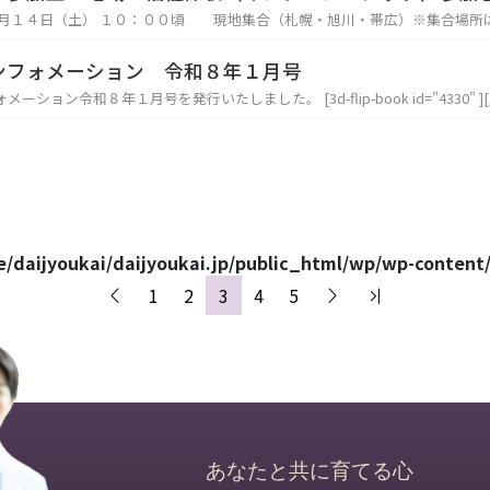
②LINE 下記QRコードを読み取り、友達追加をしてから氏名・連絡先（携帯）をお知ら
フォーム」に氏名・連絡先（携帯）をご入力の上、送信ボタンを押してください。 ⑤電話 
） を体験できます。 １７：００～１９：００ アイスキャンドルナイト ～花火までご堪
連絡下さい。（0167-52-3000） ⑥ジョブキャリ北海道からも申し込みができます。 ジョブキ
ンフォメーション 令和８年１月号
：００ 施設見学・障害福
ャリサイト 詳しい当日のスケジュールは ⇒ こちら 公式LINE QRコード G
一味園インフォメーション令和８年１月号を発行いたしました。 [3d-flip-book i
祉事業所パン教室 １２：００ 終了（各方面へ送迎いたし
/daijyoukai/daijyoukai.jp/public_html/wp/wp-conten
1
2
3
4
5
あなたと共に育てる心